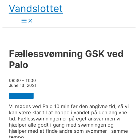
Skip
Vandslottet
to
content
Main
Menu
Fællessvømning GSK ved
Palo
Fællessvømning
08:30
–
11:00
GSK
June 13, 2021
ved
Palo
Clo
Vi mødes ved Palo 10 min før den angivne tid, så vi
kan være klar til at hoppe i vandet på den angivne
tid. Fællessvømningen er på eget ansvar men vi
hjælper alle godt i gang med svømningen og
hjælper med at finde andre som svømmer i samme
tempo.