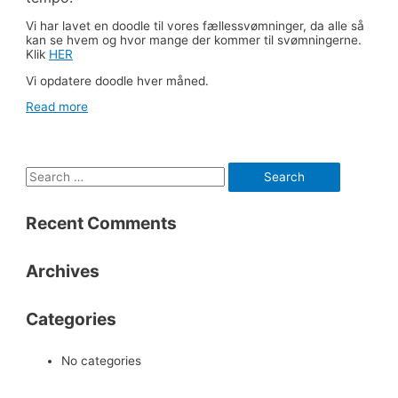
Vi har lavet en doodle til vores fællessvømninger, da alle så
kan se hvem og hvor mange der kommer til svømningerne.
Klik
HER
Vi opdatere doodle hver måned.
Read more
S
e
Recent Comments
a
r
Archives
c
h
Categories
f
o
No categories
r
: