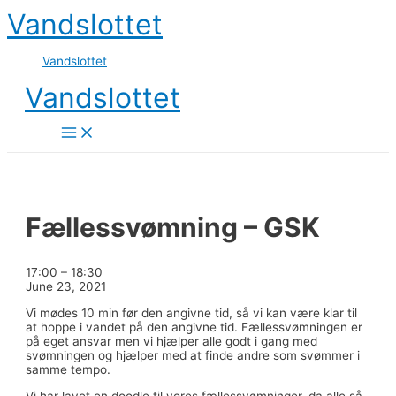
Skip
Vandslottet
to
content
Vandslottet
Vandslottet
Main
Menu
Fællessvømning – GSK
Fællessvømning
17:00
–
18:30
-
June 23, 2021
GSK
Vi mødes 10 min før den angivne tid, så vi kan være klar til
at hoppe i vandet på den angivne tid. Fællessvømningen er
på eget ansvar men vi hjælper alle godt i gang med
svømningen og hjælper med at finde andre som svømmer i
samme tempo.
Vi har lavet en doodle til vores fællessvømninger, da alle så