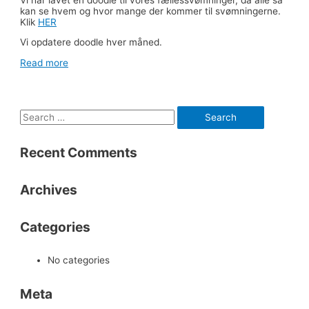
kan se hvem og hvor mange der kommer til svømningerne.
Klik
HER
Vi opdatere doodle hver måned.
Read more
S
e
Recent Comments
a
r
Archives
c
h
Categories
f
o
No categories
r
:
Meta