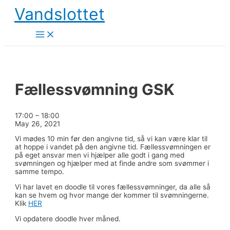
Skip
Vandslottet
to
content
Main
Menu
Fællessvømning GSK
Fællessvømning
17:00
–
18:00
GSK
May 26, 2021
Vi mødes 10 min før den angivne tid, så vi kan være klar til
at hoppe i vandet på den angivne tid. Fællessvømningen er
på eget ansvar men vi hjælper alle godt i gang med
svømningen og hjælper med at finde andre som svømmer i
samme tempo.
Vi har lavet en doodle til vores fællessvømninger, da alle så
kan se hvem og hvor mange der kommer til svømningerne.
Klik
HER
Vi opdatere doodle hver måned.