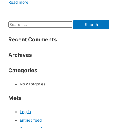
Read more
S
e
Recent Comments
a
r
Archives
c
h
Categories
f
o
No categories
r
:
Meta
Log in
Entries feed