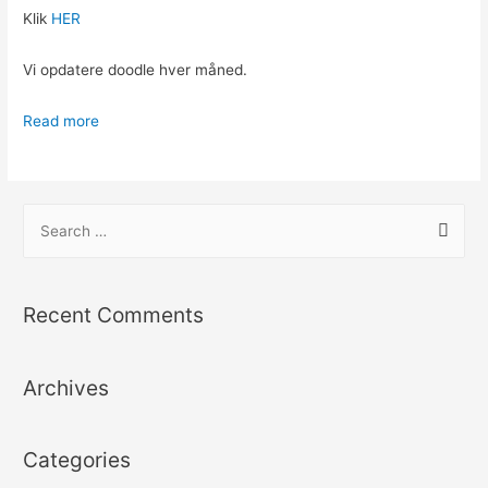
Klik
HER
Vi opdatere doodle hver måned.
Read more
S
e
a
r
Recent Comments
c
h
Archives
f
o
r
Categories
: