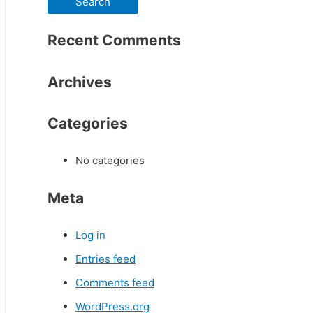
a
Recent Comments
r
c
Archives
h
f
Categories
o
r
No categories
:
Meta
Log in
Entries feed
Comments feed
WordPress.org