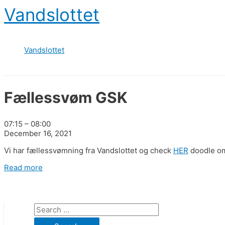
Skip
Vandslottet
to
content
Vandslottet
Fællessvøm GSK
Fællessvøm
07:15
–
08:00
GSK
December 16, 2021
Vi har fællessvømning fra Vandslottet og check
HER
doodle om
Read more
S
e