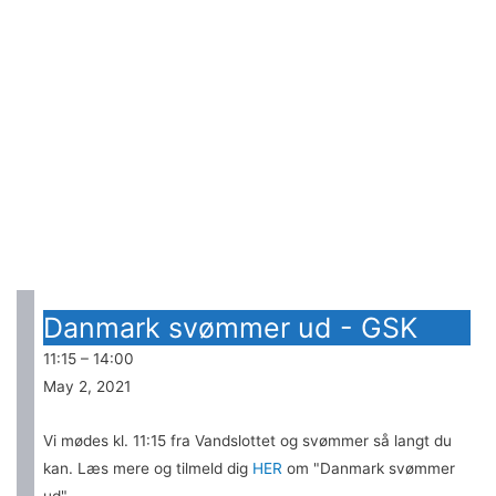
Vandslottet
svømmekalender
Danmark svømmer ud - GSK
11:15
–
14:00
May 2, 2021
Vi mødes kl. 11:15 fra Vandslottet og svømmer så langt du
kan. Læs mere og tilmeld dig
HER
om "Danmark svømmer
ud".