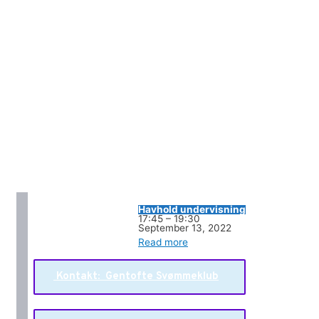
Vandslottet
svømmekalender
Havhold undervisning
17:45
–
19:30
September 13, 2022
Read more
Kontakt: Gentofte Svømmeklub