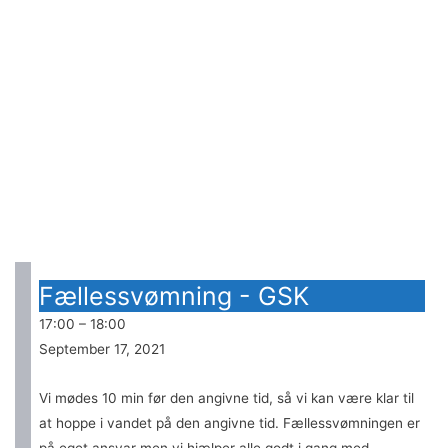
Vandslottet
svømmekalender
Fællessvømning - GSK
17:00
–
18:00
September 17, 2021
Vi mødes 10 min før den angivne tid, så vi kan være klar til
at hoppe i vandet på den angivne tid. Fællessvømningen er
på eget ansvar men vi hjælper alle godt i gang med