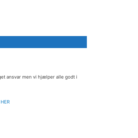
et ansvar men vi hjælper alle godt i
k
HER