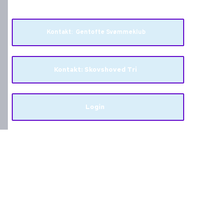
Kontakt: Gentofte Svømmeklub
Kontakt: Skovshoved Tri
Login